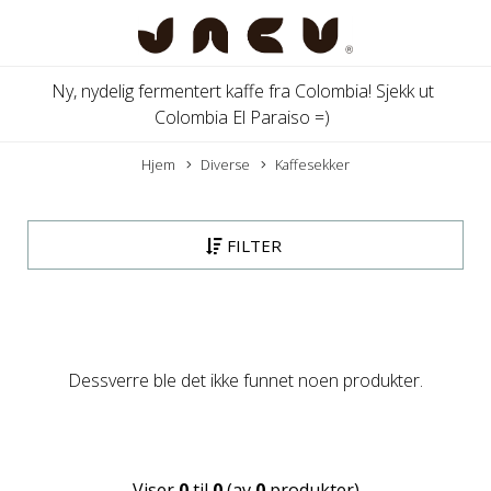
Ny, nydelig fermentert kaffe fra Colombia! Sjekk ut
Colombia El Paraiso =)
Hjem
Diverse
Kaffesekker
FILTER
Dessverre ble det ikke funnet noen produkter.
Viser
0
til
0
(av
0
produkter)