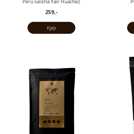
Peru Geisha Yair Huachez
P
259,-
Kjøp