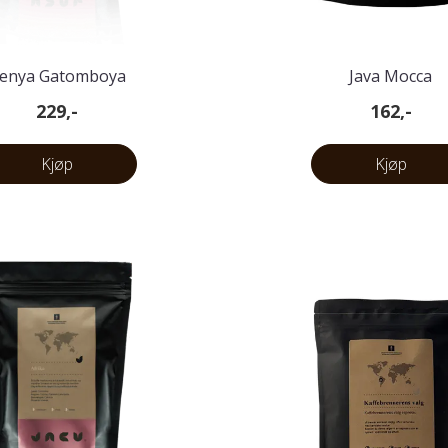
enya Gatomboya
Java Mocca
229,-
162,-
Kjøp
Kjøp