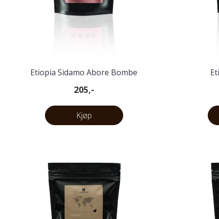
Etiopia Sidamo Abore Bombe
Et
Bærtørket
205,-
Kjøp