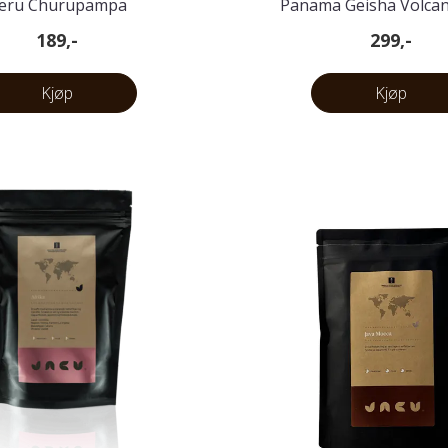
eru Churupampa
Panama Geisha Volcan
Bærtørket 125 
189,-
299,-
Kjøp
Kjøp