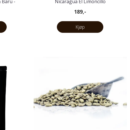
 Baru -
Nicaragua El Limoncillo
g
189,-
Kjøp