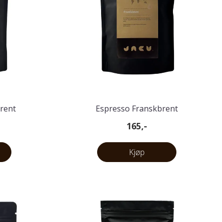
brent
Espresso Franskbrent
165,-
Kjøp