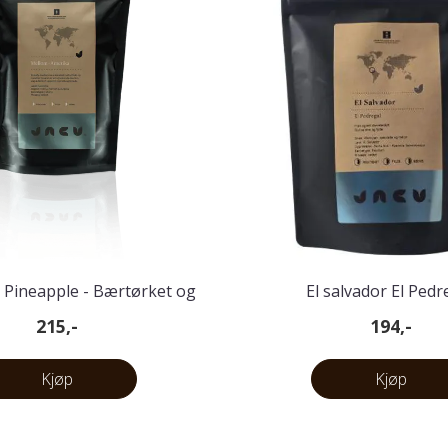
r Pineapple - Bærtørket og
El salvador El Pedr
fraktet på ...
215,-
194,-
Kjøp
Kjøp