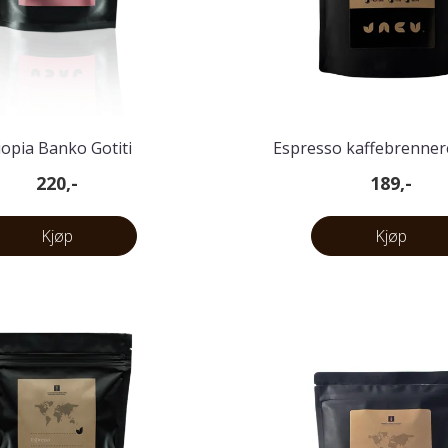
iopia Banko Gotiti
Espresso kaffebrenner
220,-
189,-
Kjøp
Kjøp