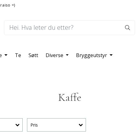
raiso =)
fe
Te
Søtt
Diverse
Bryggeutstyr
Kaffe
Pris