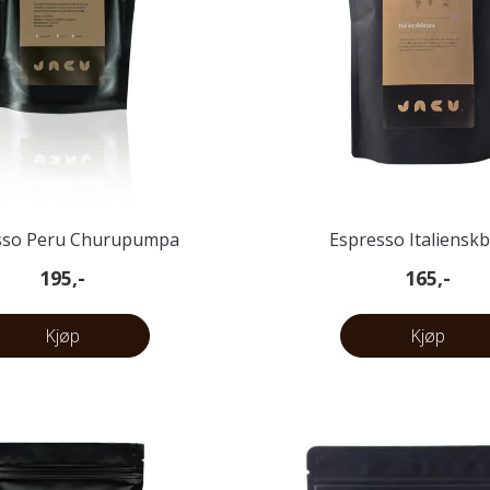
sso Peru Churupumpa
Espresso Italiensk
195,-
165,-
Kjøp
Kjøp