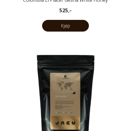
Colombia El Placer Gesha White Honey
525,-
Kjøp