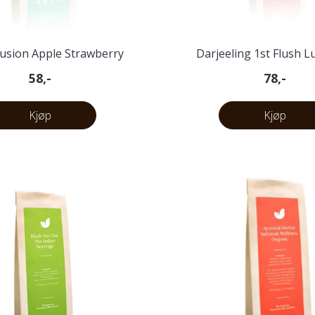
fusion Apple Strawberry
Darjeeling 1st Flush Lu
Rhubarb
58,-
78,-
Kjøp
Kjøp