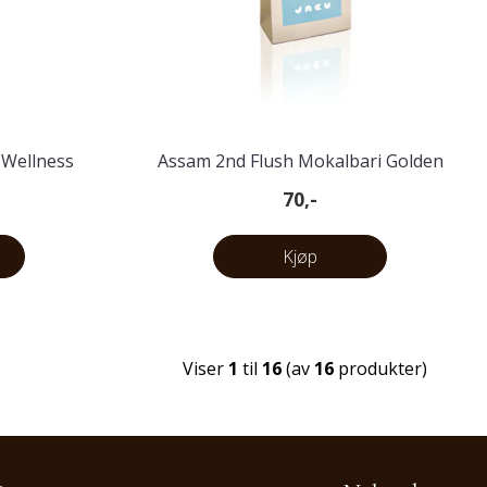
 Wellness
Assam 2nd Flush Mokalbari Golden
Tipped
70,-
Kjøp
Viser
1
til
16
(av
16
produkter)