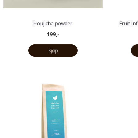
Houjicha powder
Fruit In
199,-
Kjøp