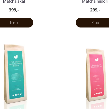
Matcha skål
Matcha midori
399,-
299,-
Kjøp
Kjøp