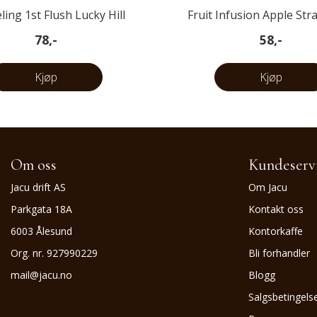
ling 1st Flush Lucky Hill
Fruit Infusion Apple St
Rhubarb
78,-
58,-
Kjøp
Kjøp
Om oss
Kundeserv
Jacu drift AS
Om Jacu
Parkgata 18A
Kontakt oss
6003 Ålesund
Kontorkaffe
Org. nr. 927990229
Bli forhandler
mail@jacu.no
Blogg
Salgsbetingels