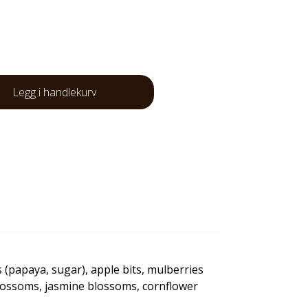
Legg i handlekurv
 (papaya, sugar), apple bits, mulberries
blossoms, jasmine blossoms, cornflower