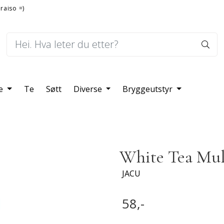
raiso =)
fe
Te
Søtt
Diverse
Bryggeutstyr
White Tea Mul
JACU
58,-