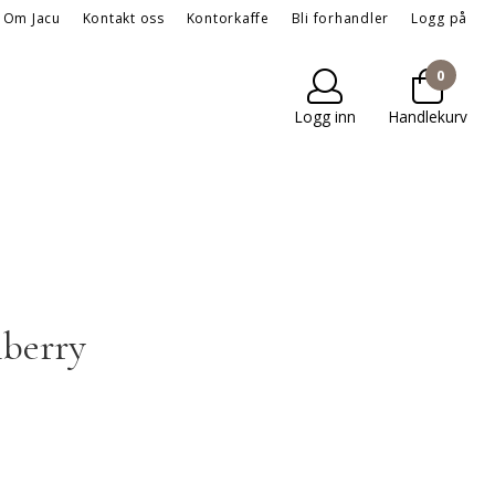
Om Jacu
Kontakt oss
Kontorkaffe
Bli forhandler
Logg på
0
Logg inn
Handlekurv
berry