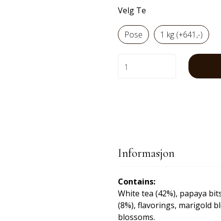
Velg Te
Pose
1 kg (+641,-)
Informasjon
Contains:
White tea (42%), papaya bits
(8%), flavorings, marigold 
blossoms.