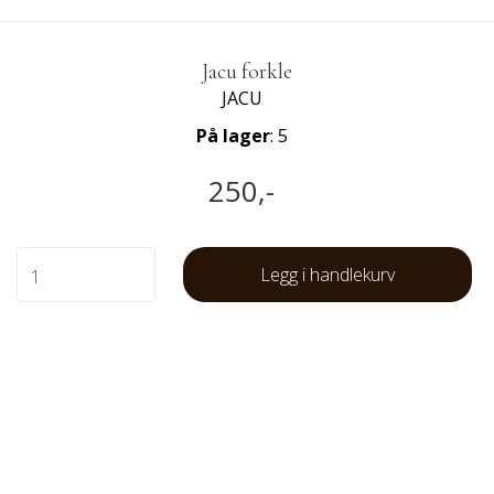
Jacu forkle
JACU
På lager
: 5
250,-
Legg i handlekurv