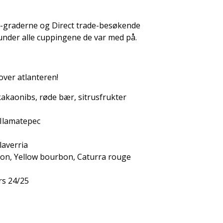
-graderne og Direct trade-besøkende
 under alle cuppingene de var med på.
 over atlanteren!
akaonibs, røde bær, sitrusfrukter
 Ilamatepec
laverria
on, Yellow bourbon, Caturra rouge
s 24/25