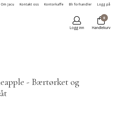
Om Jacu
Kontakt oss
Kontorkaffe
Bli forhandler
Logg på
0
Logg inn
Handlekurv
neapple - Bærtørket og
båt