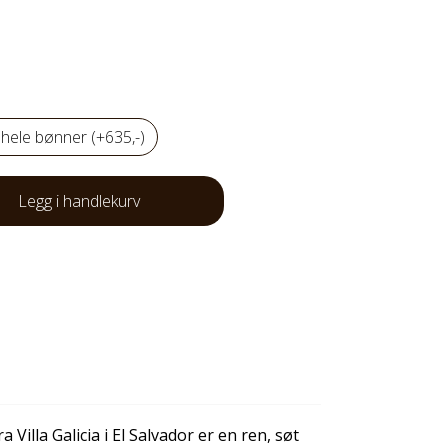
 hele bønner (+635,-)
Legg i handlekurv
Villa Galicia i El Salvador er en ren, søt