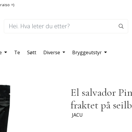
raiso =)
fe
Te
Søtt
Diverse
Bryggeutstyr
El salvador Pi
fraktet på seil
JACU