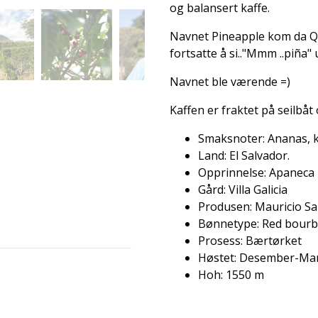
og balansert kaffe.
Navnet Pineapple kom da Q
fortsatte å si.."Mmm ..piña"
Navnet ble værende =)
Kaffen er fraktet på seilbåt
Smaksnoter: Ananas, k
Land: El Salvador.
Opprinnelse: Apaneca
Gård: Villa Galicia
Produsen: Mauricio Sa
Bønnetype: Red bourb
Prosess: Bærtørket
Høstet: Desember-Mar
Hoh: 1550 m