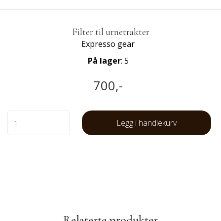
Filter til urnetrakter
Expresso gear
På lager
: 5
700,-
Legg i handlekurv
Relaterte produkter