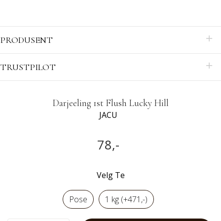
PRODUSENT
TRUSTPILOT
Darjeeling 1st Flush Lucky Hill
JACU
78,-
Velg Te
Pose
1 kg (+471,-)