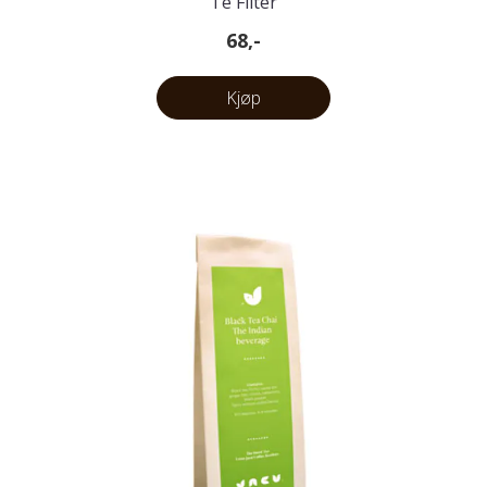
Te Filter
68,-
Kjøp